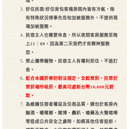
理。
好住民宿/
好住背包客棧
房間內皆有冷氣，除
有特殊狀況得事先告知加被服務外，不提供現
場加被服務。
民宿主人也需要休息，所以夜間客房服務至晚
上21：00，因為第二天我們才有精神服務
您。
禁止攜帶寵物，民宿主人有權利拒住，不退訂
金。
配合本國菸害防制法規定，全館禁菸，民眾於
禁菸場所吸菸，最高可處新台幣10,000元罰
款。
為維護住宿者權益及住宿品質，請勿於客房內
酗酒、嚼檳榔、賭博、轟趴、嗑藥及大聲喧嘩
等造成公共安全之虞時，如經其他住客投訴，