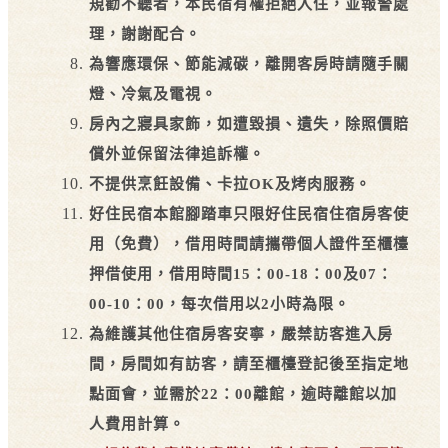
規勸不聽者，本民宿有權拒絕入住，並報警處
理，謝謝配合。
為響應環保、節能減碳，離開客房時請隨手關
燈、冷氣及電視。
房內之寢具家飾，如遭毀損、遺失，除照價賠
償外並保留法律追訴權。
不提供烹飪設備、卡拉OK及烤肉服務。
好住民宿
本館腳踏車只限
好住民宿
住宿房客使
用（免費），借用時間請攜帶個人證件至櫃檯
押借使用，借用時間15：00-18：00及07：
00-10：00，每次借用以2小時為限。
為維護其他住宿房客安寧，嚴禁訪客進入房
間，房間如有訪客，請至櫃檯登記後至指定地
點面會，並需於22：00離館，逾時離館以加
人費用計算。