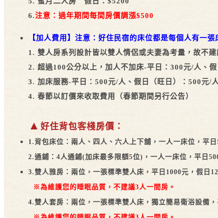
5. 蜜月二人房 假日：$5200
6.
注意：過年期間每間房價調漲$500
【加人費用】注意：好住民宿的床位都是每個人有一張
1. 雙人房系列設計皆以雙人情侶或夫妻為考量，故不建
2. 超過100公分以上，加人不加床-平日：300元/人、
3. 加床服務-平日：500元/人、假日（旺日）：500
4. 春節以訂價來收取費用（春節期間另行公告）
▲
好住背包客棧房價：
1.​​背包床位：兩人、四人、六人上下舖，一人一床位，平日5
2.通鋪：4人通鋪
(加床最多限額5位)，一人一床位，平日50
3.雙人雅房：兩位，一張標準雙人床，平日1000元，假日12
※為維護您的睡眠品質，不建議3人一間房。
◎5歲以
4.雙人套房：兩位，一張標準雙人床，獨立簡易衛浴設備，平日
※為維護您的睡眠品質，不建議3人一間房。
◎