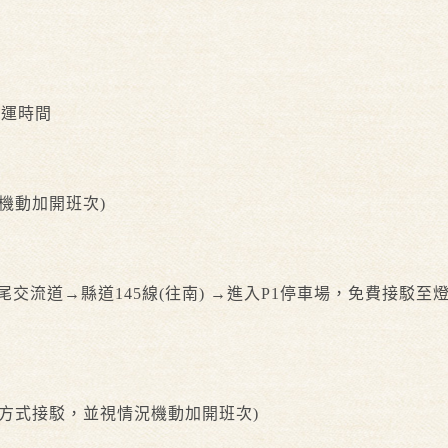
營運時間
況機動加開班次)
交流道→縣道145線(往南) →進入P1停車場，免費接駁至
採巡迴方式接駁，並視情況機動加開班次)