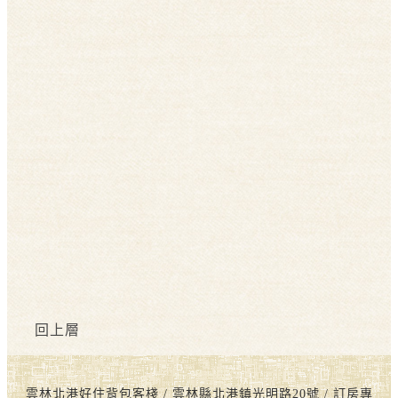
回上層
雲林北港好住背包客棧 / 雲林縣北港鎮光明路20號 / 訂房專