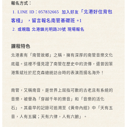
報名方式：
「北港好住背包
1. LINE ID：057832665 加入好友
客棧」 ，留言報名南管基礎班 +1
2. 或親臨 北港鎮光明路20號 現場報名
課程特色
北港素有「南管故鄉」之稱，擁有深厚的南管音樂文化
底蘊。這裡不僅見證了南管在歷史中的流傳，還曾因笨
港集斌社於尼克森總統訪台時的表演而揚名海外！
南管，又稱南音，是世界上屈指可數的古老且有系統的
音樂，被譽為「穿越千年的樂音」和「音樂的活化
石」。其最早的記錄可追溯至《黃帝內經》中「天有五
音，人有五臟；天有六律，人有六腑」。