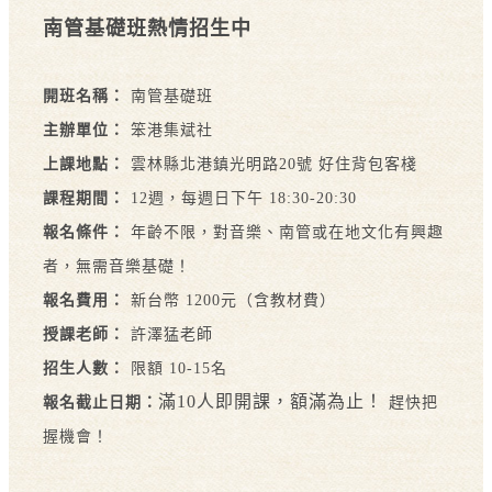
南管基礎班熱情招生中
開班名稱：
南管基礎班
主辦單位：
笨港集斌社
上課地點：
雲林縣北港鎮光明路20號 好住背包客棧
課程期間：
12週，每週日下午 18:30-20:30
報名條件：
年齡不限，對音樂、南管或在地文化有興趣
者，無需音樂基礎！
報名費用：
新台幣 1200元（含教材費）
授課老師：
許澤猛老師
招生人數：
限額 10-15名
滿10人即開課，額滿為止！
報名截止日期：
趕快把
握機會！