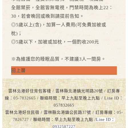
全館禁菸，全館皆無電視，門禁時間為晚上22：
30，若會晚回或晚到請提前告知。
◎5歲以上(含)，加算一人費用(可免費加被或
枕)；
◎5歲以下，加被或加枕，一個酌收200元
※為維護您的睡眠品質，不建議3人一間房。
回上層
雲林北港好住背包客棧 / 雲林縣北港鎮光明路20號 / 訂房專
線：
05-7832665
/ 聯絡時間：早上九點至晚上九點 / Line ID：
057832665
雲林北港好住民宿 / 雲林縣北港鎮公民路37號 / 訂房專線：
05-
7826727
/ 聯絡時間：早上九點至晚上九點 /
Line ID：
0932587227