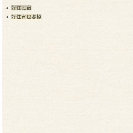
好住民宿
好住背包客棧