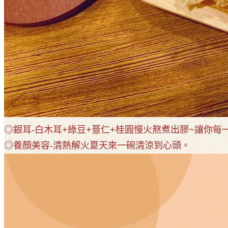
◎銀耳-白木耳+綠豆+薏仁+桂圓慢火熬煮出膠~讓你每
◎養顏美容-清熱解火夏天來一碗清涼到心頭
。