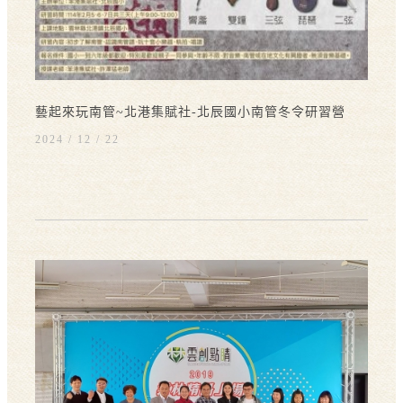
藝起來玩南管~北港集賦社-北辰國小南管冬令研習營
2024 / 12
22