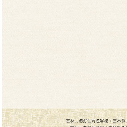
雲林北港好住背包客棧 / 雲林縣