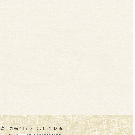
點 / Line ID：057832665