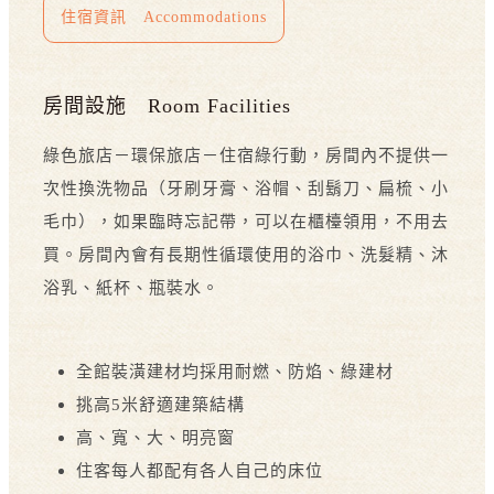
住宿資訊 Accommodations
房間設施 Room Facilities
綠色旅店－環保旅店－住宿綠行動，房間內不提供一
次性換洗物品（牙刷牙膏、浴帽、刮鬍刀、扁梳、小
毛巾），如果臨時忘記帶，可以在櫃檯領用，不用去
買。房間內會有長期性循環使用的浴巾、洗髮精、沐
浴乳、紙杯、瓶裝水。
全館裝潢建材均採用耐燃、防焰、綠建材
挑高5米舒適建築結構
高、寬、大、明亮窗
住客每人都配有各人自己的床位